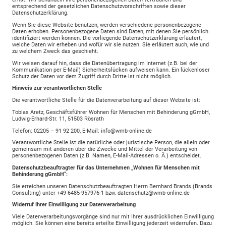
entsprechend der gesetzlichen Datenschutzvorschriften sowie dieser
Datenschutzerklärung.
Wenn Sie diese Website benutzen, werden verschiedene personenbezogene
Daten erhoben. Personenbezogene Daten sind Daten, mit denen Sie persönlich
identifiziert werden können. Die vorliegende Datenschutzerklärung erläutert,
welche Daten wir erheben und wofür wir sie nutzen. Sie erläutert auch, wie und
zu welchem Zweck das geschieht.
Wir weisen darauf hin, dass die Datenübertragung im Internet (z.B. bei der
Kommunikation per E-Mail) Sicherheitslücken aufweisen kann. Ein lückenloser
Schutz der Daten vor dem Zugriff durch Dritte ist nicht möglich.
Hinweis zur verantwortlichen Stelle
Die verantwortliche Stelle für die Datenverarbeitung auf dieser Website ist:
Tobias Aretz, Geschäftsführer Wohnen für Menschen mit Behinderung gGmbH,
Ludwig-Erhard-Str. 11, 51503 Rösrath
Telefon: 02205 – 91 92 200, E-Mail: info@wmb-online.de
Verantwortliche Stelle ist die natürliche oder juristische Person, die allein oder
gemeinsam mit anderen über die Zwecke und Mittel der Verarbeitung von
personenbezogenen Daten (z.B. Namen, E-Mail-Adressen o. Ä.) entscheidet.
Datenschutzbeauftragter für das Unternehmen „Wohnen für Menschen mit
Behinderung gGmbH“:
Sie erreichen unseren Datenschutzbeauftragten Herrn Bernhard Brands (Brands
Consulting) unter +49 6485-957976-1 bzw. datenschutz@wmb-online.de
Widerruf Ihrer Einwilligung zur Datenverarbeitung
Viele Datenverarbeitungsvorgänge sind nur mit Ihrer ausdrücklichen Einwilligung
möglich. Sie können eine bereits erteilte Einwilligung jederzeit widerrufen. Dazu