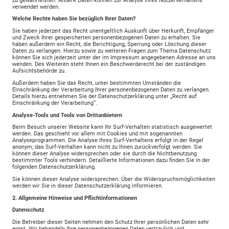
zu gewährleisten. Andere Daten können zur Analyse Ihres Nutzerverhaltens
verwendet werden.
Welche Rechte haben Sie bezüglich Ihrer Daten?
Sie haben jederzeit das Recht unentgeltlich Auskunft über Herkunft, Empfänger
und Zweck Ihrer gespeicherten personenbezogenen Daten zu erhalten. Sie
haben außerdem ein Recht, die Berichtigung, Sperrung oder Löschung dieser
Daten zu verlangen. Hierzu sowie zu weiteren Fragen zum Thema Datenschutz
können Sie sich jederzeit unter der im Impressum angegebenen Adresse an uns
wenden. Des Weiteren steht Ihnen ein Beschwerderecht bei der zuständigen
Aufsichtsbehörde zu.
Außerdem haben Sie das Recht, unter bestimmten Umständen die
Einschränkung der Verarbeitung Ihrer personenbezogenen Daten zu verlangen.
Details hierzu entnehmen Sie der Datenschutzerklärung unter „Recht auf
Einschränkung der Verarbeitung“.
Analyse-Tools und Tools von Drittanbietern
Beim Besuch unserer Website kann Ihr Surf-Verhalten statistisch ausgewertet
werden. Das geschieht vor allem mit Cookies und mit sogenannten
Analyseprogrammen. Die Analyse Ihres Surf-Verhaltens erfolgt in der Regel
anonym; das Surf-Verhalten kann nicht zu Ihnen zurückverfolgt werden. Sie
können dieser Analyse widersprechen oder sie durch die Nichtbenutzung
bestimmter Tools verhindern. Detaillierte Informationen dazu finden Sie in der
folgenden Datenschutzerklärung.
Sie können dieser Analyse widersprechen. Über die Widerspruchsmöglichkeiten
werden wir Sie in dieser Datenschutzerklärung informieren.
2. Allgemeine Hinweise und Pflichtinformationen
Datenschutz
Die Betreiber dieser Seiten nehmen den Schutz Ihrer persönlichen Daten sehr
ernst. Wir behandeln Ihre personenbezogenen Daten vertraulich und