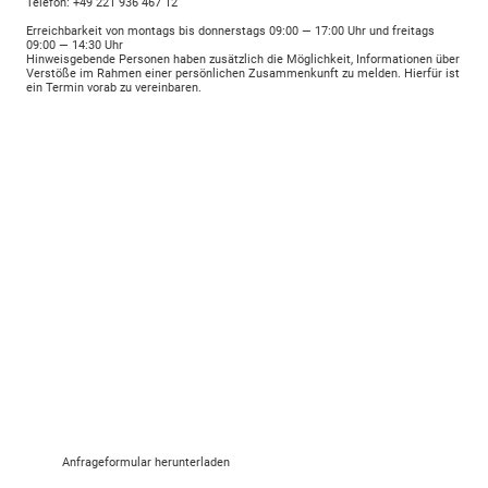
Telefon: +49 221 936 467 12
Erreichbarkeit von montags bis donnerstags 09:00 — 17:00 Uhr und freitags
09:00 — 14:30 Uhr
Hinweisgebende Personen haben zusätzlich die Möglichkeit, Informationen über
Verstöße im Rahmen einer persönlichen Zusammenkunft zu melden. Hierfür ist
ein Termin vorab zu vereinbaren.
Wohn- und
Betreuungsplatzanfrage
Sie interessieren sich für einen Wohn- und
Betreuungsplatz in der WMB. Um Ihnen einen
passenden Wohnplatz vermitteln zu können,
benötigen wir von Ihnen vorab einige Angaben. Bitte
senden Sie uns dazu das ausgefüllte
Anfrageformular zu.
Anfrageformular herunterladen