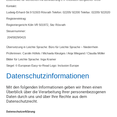
Kontakt:
Ludwig-Erhard-Str.9 51503 Rösrath Telefon: 02205/ 92200 Telefax: 02205/ 922020
Registereintrag:
Registriergericht Köln VR 501972, Sitz Rösrath
Steuernummer:
204/5829/0415
Übersetzung in Leichte Sprache: Büro für Leichte Sprache – Niederrhein
Prüferinnen: Carolin Höfels / Michaela Kleutges / Anja Wiegand / Claudia Möller
Bilder für Leichte Sprache: Inga Kramer
Siegel: © European Easy-to-Read Logo: Inclusion Europe
Datenschutzinformationen
Mit den folgenden Informationen geben wir Ihnen einen
Überblick über die Verarbeitung Ihrer personenbezogenen
Daten durch uns und über Ihre Rechte aus dem
Datenschutzrecht.
Datenschutzerklärung