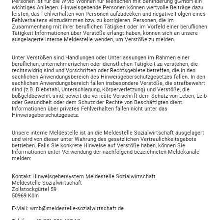
Personen ist für die WMB Wohnen für Menschen mit Behinderung gGmbH ein
wichtiges Anliegen. Hinweisgebende Personen können wertvolle Beiträge dazu
leisten, das Fehlverhalten von Personen aufzudecken und negative Folgen eines
Fehlverhaltens einzudämmen bzw. zu korrigieren. Personen, die im
Zusammenhang mit ihrer beruflichen Tätigkeit oder im Vorfeld einer beruflichen
Tätigkeit Informationen über Verstöße erlangt haben, können sich an unsere
ausgelagerte interne Meldestelle wenden, um Verstöße zu melden.
Unter Verstößen sind Handlungen oder Unterlassungen im Rahmen einer
beruflichen, unternehmerischen oder dienstlichen Tätigkeit zu verstehen, die
rechtswidrig sind und Vorschriften oder Rechtsgebiete betreffen, die in den
sachlichen Anwendungsbereich des Hinweisgeberschutzgesetzes fallen. In den
sachlichen Anwendungsbereich fallen insbesondere Verstöße, die strafbewehrt
sind (z.B. Diebstahl, Unterschlagung, Körperverletzung) und Verstöße, die
bußgeldbewehrt sind, soweit die verieùte Vorschrift dem Schutz von Leben, Leib
oder Gesundheit oder dem Schutz der Rechte von Beschäftigten dient.
Informationen über privates Fehlverhalten fallen nicht unter das
Hinweisgeberschutzgesetz.
Unsere interne Meldestelle ist an die Meldestelle Sozialwirtschaft ausgelagert
und wird von dieser unter Wahrung des gesetzlichen Vertraulichkeitsgebots
betrieben. Falls Sie konkrete Hinweise auf Verstöße haben, können Sie
Informationen unter Verwendung der nachfolgend bezeichneten Meldekanäle
melden:
Kontakt Hinweisgebersystem Meldestelle Sozialwirtschaft
Meldestelle Sozialwirtschaft
Zollstockgürtel 59
50969 Köln
E-Mail: wmb@meldestelle-sozialwirtschaft.de