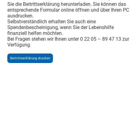
Sie die Beitrittserklärung herunterladen. Sie können das
entsprechende Formular online öffnen und über Ihren PC
ausdrucken.
Selbstverständlich erhalten Sie auch eine
Spendenbescheinigung, wenn Sie der Lebenshilfe
finanziell helfen möchten.
Bei Fragen stehen wir Ihnen unter 0 22 05 – 89 47 13 zur
Verfügung.
Beitrittserklärung drucken
Wohn- und
Betreuungsplatzanfrage
Sie interessieren sich für einen Wohn- und
Betreuungsplatz in der WMB. Um Ihnen einen
passenden Wohnplatz vermitteln zu können,