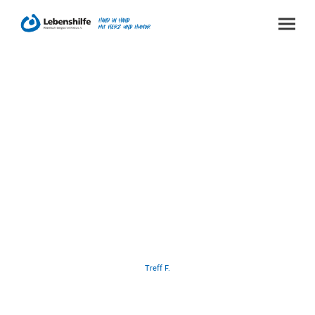
Treff F.
Der Treff F. in Rösrath
vervollständigt unsere
innovativen Angebote und bietet
eine zusätzliche Anlaufstelle
zum Treffen, Austauschen und
Verweilen.
Treff F.